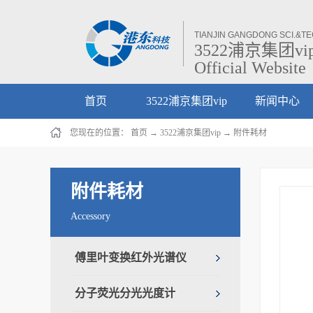
TIANJIN GANGDONG SCI.&TEC
3522浦京集团vi
Official Website
首页
3522浦京集团vip
新闻中心
您现在的位置：
首页
→
3522浦京集团vip
→
附件耗材
附件耗材
Accessory
傅里叶变换红外光谱仪
分子荧光分光光度计