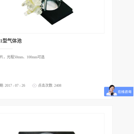
-11型气体池
窗片，光程50mm、100mm可选
期:
2017
-
07
-
26
点击次数:
2408