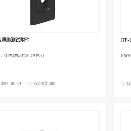
9型薄膜测试附件
HF
料、橡胶等样品检测（含硅片）
KBr
:
2017
-
08
-
04
点击次数:
2684
日