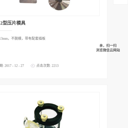
-12型压片模具
13mm，不脱模，带有配套插板
亲，扫一扫
浏览微信云网站
期:
2017
-
12
-
27
点击次数:
2213