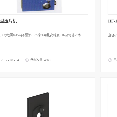
4B型压片机
HF
压力范围0-15吨不漏油、不掉压可配高纯度KBr及玛瑙研钵
直径φ
:
2017
-
08
-
04
点击次数:
4668
日