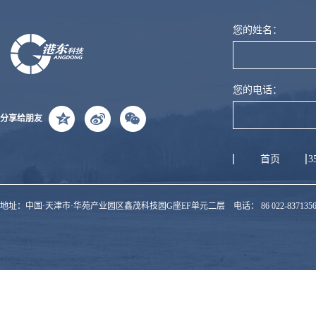
优异的结构设计，抗震能力
光谱仪的光谱分辨率。★多重
开关样式设计，可以更及时、
统通过综合应用密闭性干涉仪
粘接不会受到环境温度影响，
强，免维护，无需后期调整
防潮设计更大容量干燥剂筒结
更准确的掌握仪器的运行状
设计，可视化干燥剂更换提
您的姓名：
提高仪器的稳定性。（4）智
（3）新型红外光源采用耐高
构设计，大幅降低更换干燥剂
态；更方便的舱门打开方式，
醒，抗潮解窗片等防潮手段，
能化的保护系统 密闭型干
温作为保温材料。巧妙利用光
的频率；更优异的干涉仪和探
方便操作者更有效的完成样品
可对抗潮湿对于红外光谱仪的
涉仪设计，湿度状况快捷识
阑，形成半封闭的保温仓，保
测器防潮设计，有效保护红外
取放，从而有效提升样品检测
影响l 多样化的配件选择附件
别，减轻了操作人员对仪器维
证长寿命使用。通电后灯丝可
光谱仪的光学系统和探测系
您的电话：
效率。▲多重防潮设计更大容
更换和实验安装过程简单，可
护的工作量，通过明显的颜色
迅速升到工作温度，效率高、
统，从而免受外...
量干燥剂筒结构设计，大幅降
使用专用单次反射ATR附件
分享给朋友
变化提醒用户及时更换干燥
保温效果好。（4）防潮效果
低更换干燥剂的频率；更优异
（采用推卡式定位安装，简单
剂，解决红外使用过程中的隐
佳采用全密闭设计，有效隔绝
的干涉仪和探测器防潮设计，
方便）、气体池、液体池、固
患。无需开盖便可自行更换干
湿气；超大容量干燥剂盒，除
首页
3
有效保护红...
体压片插板等扩展测试附件
燥剂。（5）多样化的配件选
湿能力提高八倍，降低干燥剂
l 审计追踪功能仪器配套...
择...
更换频率，提高了仪器使用效
地址：中国·天津市·华苑产业园区鑫茂科技园G座EF单元二层 电话： 86 022-83713560 电
率。（5）可扩展性强超大样
品室设计，方便客户扩展其它
红外附件，如宝石鉴定附件、
平行光附件、红外显微镜附
件、镜面反射附件、漫反射附
件、ATR附件、气体...