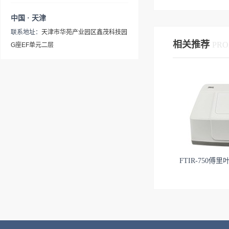
路系统设计--高强度红外光源
小巧、使用灵活整机尺寸仅仅
用测试系统、Si02专用测试系
便、使用寿命长、维护成本低
证光源和电气部件的实时工作
模块设计通过对红外光源进行
中国 · 天津
略大于A4纸，可节省宝贵的实
统、硅中碳氧含量专用测试系
等特点，其产品性能及主要技
温度，处于最佳温度环境（温
优化设计，本底能量值相比
验室空间或放置于狭小空间使
联系地址：
天津市华苑产业园区鑫茂科技园
统、脂肪酸甲酯含量专用测试
术指标均已达到国际同类产品
度低于50℃）。湿度监测保证
FTIR-650提高达50%，显著增
相关推荐
用l 高稳定的光学系统光学台
PRO
G座EF单元二层
仪和固废专用光谱分析仪使
先进水平。广泛应用于医药、
光学部件和电气敏感部件实时
强了低频及高频波段区域红外
采用铝制结构一体化设计，主
用。- 产品特点（1）高稳定的
化工、石油、环保、食品、材
湿度情况，使其处于最佳湿度
辐射能量，使得全波段能量分
要部件一次定位，无需后期调
光学系统 光学台一体化设
料、公安、国防、半导体、光
工作环境中（湿度低于
布更加均衡。--高性能干涉仪
整，大幅提高仪器的机械稳定
计，整体模具成型，主要部件
学等领域，是实验室科研以及
50%）。★高性能干涉仪模块
模块设计在继承角镜型干涉仪
性和长期可靠性l 高性能的电
一次定位，无需后期调整，大
企业生产不可或缺的分析测试
设计 在继承角镜型干涉仪稳
稳定性优点的同时，进一步对
子系统24位A/D转换技术，配
幅提高仪器的机械稳定性和长
工具- 产品特点（1）高分辨
定性优点的同时，对光学系统
光学系统做了优化，使FTIR-
合进口检测器，确保数据真实
期可靠性。（2）高性能的电
率 分辨率满足了用户不同情况
进行深度优化，使FTIR-750相
650S拥有优于更高的信噪比，
可靠、实时采集和高速传输
子系统 新的24位A/D转换技
下的样品测试需要。（2）高
比FTIR-650对应信噪比数值提
相比FTIR-650对应信噪比数值
l 高精度的光学系统一体成型
术，配合进口检测器，数据真
稳定性· 采用动镜动态准直技
升达65%以上，可以更好地满
提升达50%，可以更好地满足
的镀金角镜，角镜匹配一致性
FTIR-750
实可靠、实时采集和高速传
术，实时动态调整，确保样品
足实践中对常规弱信号探测的
实践中对常规弱信号探测的应
好，反射面加大，保证了更高
输。（3）高精度的光学系统
检测具有重复性、长期稳定性
应用需求。★相邻谱线分辨能
用需求。 ▲全新外观设计更便
的光通量和高反射率；角镜各
一体成型的镀金角镜，角镜
和光谱峰形。· 采用平面反射
力升级高速DSP浮点超算PID
捷的电源开关位置设计，可以
面垂直精度高，免粘接不会受
匹配一致性好，反射面加大，
镜，克服了立体角镜补偿系统
动镜电控系统匹配低阻尼直线
有效解决客户日常重复而费力
到环境温度影响，尽可能提高
保证了更高的光通量和高反射
干涉仪的“光谱失真”现象· 更
导轨实现更优于FTIR-650红外
的开关机痛点；更直观的电源
仪器的稳定性 l 组合式防潮系
率；角镜各面垂直精度高，免