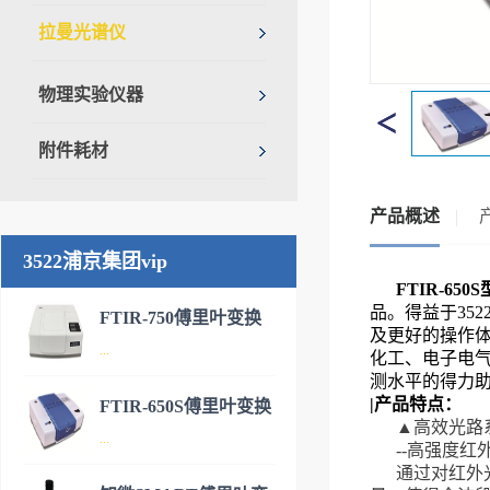
拉曼光谱仪
物理实验仪器
附件耗材
产品概述
3522浦京集团vip
FTIR-6
品。得益于35
FTIR-750傅里叶变换
及更好的操作
...
红外光谱仪-新款产品
化工、电子电
测水平的得力
|产品特点：
FTIR-650S傅里叶变换
▲高效光路
FTIR-750傅里叶变换红外光谱
...
红外光谱仪
--高强度红
仪是3522浦京集团vip公司研制
通过对红外
开发的国内新一代具有自主知