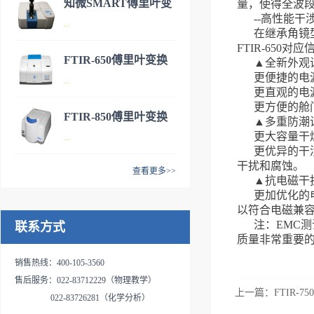
知微SMART傅里叶变
量，使得全波
识产权的傅里叶变换红外光谱
--高性能干
FTIR-650S型傅里叶变换红外
...
换红外光谱仪
在继承角镜
仪,具有操作简便、 性能稳
光谱仪是近十几年来颇受市场
FTIR-65
定、使用寿命长、维护成本低
用户青睐的FTIR-650系列产品
FTIR-650傅里叶变换
▲全新外观
等特点。公司的红外光谱仪产
家族中新推出的一款产品。得
知微SMART傅里叶变换红外
更便捷的电
...
红外光谱仪
品目前已广泛应用于疾控、制
益于3522浦京集团vip科技二十
更直观的电
光谱仪是3522浦京集团vip科技
药、基础科研、精细化工、电
更方便的舱
多年红外光谱设备研发和制造
新推出的产品，具有小巧便
FTIR-850傅里叶变换
子电气、石化冶炼，第三方检
▲多重防潮
经验，该产品拥有更高的信噪
携、稳定可靠、操作简便、扩
- 仪器介绍FTIR-650是天津
更大容量干
...
测等领域；是实验室科研以及
红外光谱仪
比、更高的稳定性以及更好的
展性好等特点，可广泛应用于
更优异的干
3522浦京集团vip公司研制开发
企业生产不可或缺的分析测试
操作体验，且具有更优异的防
医药、材料、化工、环保、质
干扰和腐蚀。
的傅里叶变换红外光谱仪，具
查看更多>>
工具，FTIR-750将是您提升检
潮和抗电磁干扰能力等产品特
▲抗电磁干
检、高校等领域，是企业实验
有性能稳定、操作简便、使用
- 仪器介绍FTIR-850是天津
测水平的得力助手。产品特
更加优化的
点，可广泛应用于疾控、制
室检测和高校教学科研不可或
寿命长、维护成本低等特点。
3522浦京集团vip公司推出的新
点：★全新架构设计 实时精确
以符合电磁兼容
药、基础科研、精细化工、电
缺的分析测试工具，是您提升
广泛应用于医药、化工、石
注：EMC
联系方式
款傅里叶变换红外光谱仪，也
监测通过实时温湿度控制系
子电气、石化冶炼及第三方检
检测水平的得力助手。作为教
油、环保、食品、材料、公
质量非常重要
叫半导体镀膜材料专用分析系
统，对干涉仪和分束器进行动
测等领域，是实验室科研以及
学演示专用红外光谱仪、职业
安、国防、半导体、光学等领
统，在原有FTIR-650的基础上
态数字监控，仪器内部光学部
销售热线：400-105-3560
企业生产不可或缺的分析测试
实训红外光谱分析仪和技能竞
域，是实验室科研以及企业生
做了众多改进和创新，仪器性
件和电气敏感部件独立分仓，
售后服务：022-83712229（物理教学）
工具，是您提升检测水平的得
赛红外光谱分析仪，其产品特
产不可或缺的分析测试工具，
上一篇：
FTIR-
能显著提高。具有分辨率高、
分别监测各分仓内部件的工作
022-83726281（化学分析）
力助手。|产品特点：▲高效光
点如下：┃产品特点：l 体积
可作为空气中游离二氧化硅专
扩展性好、性能稳定、操作简
温度和工作湿度，温度监测保