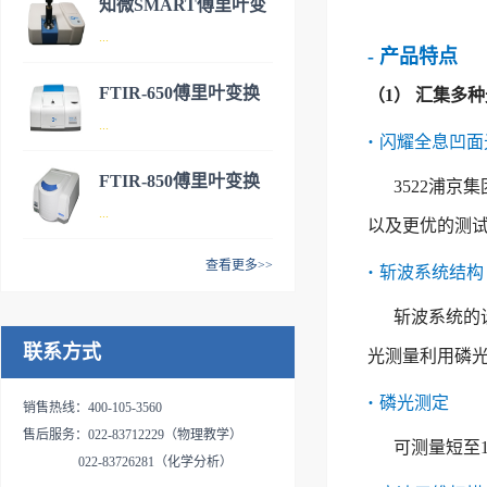
知微SMART傅里叶变
识产权的傅里叶变换红外光谱
FTIR-650S型傅里叶变换红外
...
换红外光谱仪
仪,具有操作简便、 性能稳
- 产品特点
光谱仪是近十几年来颇受市场
定、使用寿命长、维护成本低
用户青睐的FTIR-650系列产品
FTIR-650傅里叶变换
（1） 汇集多
等特点。公司的红外光谱仪产
家族中新推出的一款产品。得
知微SMART傅里叶变换红外
...
红外光谱仪
品目前已广泛应用于疾控、制
·
益于3522浦京集团vip科技二十
闪耀全息凹面
光谱仪是3522浦京集团vip科技
药、基础科研、精细化工、电
多年红外光谱设备研发和制造
新推出的产品，具有小巧便
FTIR-850傅里叶变换
3522浦
子电气、石化冶炼，第三方检
经验，该产品拥有更高的信噪
携、稳定可靠、操作简便、扩
- 仪器介绍FTIR-650是天津
...
测等领域；是实验室科研以及
红外光谱仪
比、更高的稳定性以及更好的
以及更优的测
展性好等特点，可广泛应用于
3522浦京集团vip公司研制开发
企业生产不可或缺的分析测试
操作体验，且具有更优异的防
医药、材料、化工、环保、质
的傅里叶变换红外光谱仪，具
查看更多>>
工具，FTIR-750将是您提升检
·
斩波系统结构
潮和抗电磁干扰能力等产品特
检、高校等领域，是企业实验
有性能稳定、操作简便、使用
- 仪器介绍FTIR-850是天津
测水平的得力助手。产品特
点，可广泛应用于疾控、制
室检测和高校教学科研不可或
寿命长、维护成本低等特点。
斩波系统的
3522浦京集团vip公司推出的新
点：★全新架构设计 实时精确
药、基础科研、精细化工、电
缺的分析测试工具，是您提升
广泛应用于医药、化工、石
联系方式
款傅里叶变换红外光谱仪，也
监测通过实时温湿度控制系
光测量利用磷
子电气、石化冶炼及第三方检
检测水平的得力助手。作为教
油、环保、食品、材料、公
叫半导体镀膜材料专用分析系
统，对干涉仪和分束器进行动
测等领域，是实验室科研以及
学演示专用红外光谱仪、职业
安、国防、半导体、光学等领
·
磷光测定
统，在原有FTIR-650的基础上
态数字监控，仪器内部光学部
销售热线：400-105-3560
企业生产不可或缺的分析测试
实训红外光谱分析仪和技能竞
域，是实验室科研以及企业生
做了众多改进和创新，仪器性
件和电气敏感部件独立分仓，
售后服务：022-83712229（物理教学）
工具，是您提升检测水平的得
赛红外光谱分析仪，其产品特
可测量短至
产不可或缺的分析测试工具，
能显著提高。具有分辨率高、
分别监测各分仓内部件的工作
022-83726281（化学分析）
力助手。|产品特点：▲高效光
点如下：┃产品特点：l 体积
可作为空气中游离二氧化硅专
扩展性好、性能稳定、操作简
温度和工作湿度，温度监测保