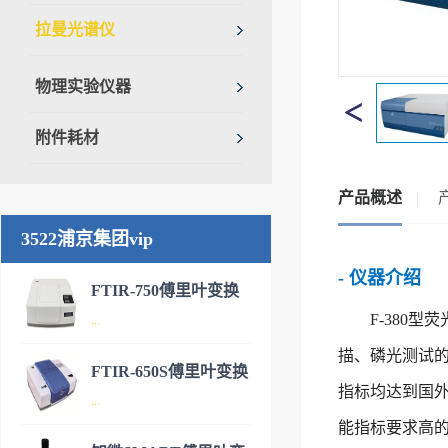
拉曼光谱仪
物理实验仪器
附件耗材
产品概述
3522浦京集团vip
- 仪器介绍
FTIR-750傅里叶变换
F-380型荧
...
红外光谱仪-新款产品
描、磷光测试
FTIR-650S傅里叶变换
指标均达到国
FTIR-750傅里叶变换红外光谱
...
红外光谱仪
仪是3522浦京集团vip公司研制
能指标要求高
开发的国内新一代具有自主知