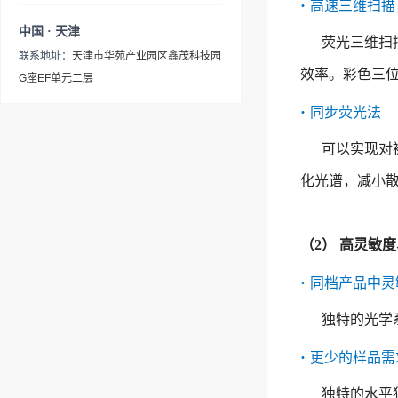
·
路系统设计--高强度红外光源
高速三维扫描
小巧、使用灵活整机尺寸仅仅
用测试系统、Si02专用测试系
便、使用寿命长、维护成本低
证光源和电气部件的实时工作
模块设计通过对红外光源进行
中国 · 天津
略大于A4纸，可节省宝贵的实
统、硅中碳氧含量专用测试系
荧光三维扫
等特点，其产品性能及主要技
温度，处于最佳温度环境（温
优化设计，本底能量值相比
验室空间或放置于狭小空间使
联系地址：
天津市华苑产业园区鑫茂科技园
统、脂肪酸甲酯含量专用测试
术指标均已达到国际同类产品
度低于50℃）。湿度监测保证
FTIR-650提高达50%，显著增
效率。彩色三
用l 高稳定的光学系统光学台
G座EF单元二层
仪和固废专用光谱分析仪使
先进水平。广泛应用于医药、
光学部件和电气敏感部件实时
强了低频及高频波段区域红外
采用铝制结构一体化设计，主
用。- 产品特点（1）高稳定的
化工、石油、环保、食品、材
·
湿度情况，使其处于最佳湿度
同步荧光法
辐射能量，使得全波段能量分
要部件一次定位，无需后期调
光学系统 光学台一体化设
料、公安、国防、半导体、光
工作环境中（湿度低于
布更加均衡。--高性能干涉仪
整，大幅提高仪器的机械稳定
可以实现对
计，整体模具成型，主要部件
学等领域，是实验室科研以及
50%）。★高性能干涉仪模块
模块设计在继承角镜型干涉仪
性和长期可靠性l 高性能的电
一次定位，无需后期调整，大
企业生产不可或缺的分析测试
设计 在继承角镜型干涉仪稳
化光谱，减小
稳定性优点的同时，进一步对
子系统24位A/D转换技术，配
幅提高仪器的机械稳定性和长
工具- 产品特点（1）高分辨
定性优点的同时，对光学系统
光学系统做了优化，使FTIR-
合进口检测器，确保数据真实
期可靠性。（2）高性能的电
率 分辨率满足了用户不同情况
进行深度优化，使FTIR-750相
650S拥有优于更高的信噪比，
可靠、实时采集和高速传输
子系统 新的24位A/D转换技
下的样品测试需要。（2）高
比FTIR-650对应信噪比数值提
（2） 高灵敏
相比FTIR-650对应信噪比数值
l 高精度的光学系统一体成型
术，配合进口检测器，数据真
稳定性· 采用动镜动态准直技
升达65%以上，可以更好地满
提升达50%，可以更好地满足
的镀金角镜，角镜匹配一致性
·
实可靠、实时采集和高速传
同档产品中灵
术，实时动态调整，确保样品
足实践中对常规弱信号探测的
实践中对常规弱信号探测的应
好，反射面加大，保证了更高
输。（3）高精度的光学系统
检测具有重复性、长期稳定性
应用需求。★相邻谱线分辨能
用需求。 ▲全新外观设计更便
独特的光学
的光通量和高反射率；角镜各
一体成型的镀金角镜，角镜
和光谱峰形。· 采用平面反射
力升级高速DSP浮点超算PID
捷的电源开关位置设计，可以
面垂直精度高，免粘接不会受
匹配一致性好，反射面加大，
镜，克服了立体角镜补偿系统
动镜电控系统匹配低阻尼直线
·
更少的样品需
有效解决客户日常重复而费力
到环境温度影响，尽可能提高
保证了更高的光通量和高反射
干涉仪的“光谱失真”现象· 更
导轨实现更优于FTIR-650红外
的开关机痛点；更直观的电源
仪器的稳定性 l 组合式防潮系
率；角镜各面垂直精度高，免
独特的水平