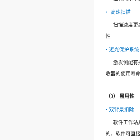
优异的结构设计，抗震能力
光谱仪的光谱分辨率。★多重
开关样式设计，可以更及时、
统通过综合应用密闭性干涉仪
粘接不会受到环境温度影响，
强，免维护，无需后期调整
防潮设计更大容量干燥剂筒结
更准确的掌握仪器的运行状
·
高速扫描
设计，可视化干燥剂更换提
提高仪器的稳定性。（4）智
（3）新型红外光源采用耐高
构设计，大幅降低更换干燥剂
态；更方便的舱门打开方式，
醒，抗潮解窗片等防潮手段，
能化的保护系统 密闭型干
温作为保温材料。巧妙利用光
的频率；更优异的干涉仪和探
扫描速度更
方便操作者更有效的完成样品
可对抗潮湿对于红外光谱仪的
涉仪设计，湿度状况快捷识
阑，形成半封闭的保温仓，保
测器防潮设计，有效保护红外
取放，从而有效提升样品检测
影响l 多样化的配件选择附件
性
别，减轻了操作人员对仪器维
证长寿命使用。通电后灯丝可
光谱仪的光学系统和探测系
效率。▲多重防潮设计更大容
更换和实验安装过程简单，可
护的工作量，通过明显的颜色
迅速升到工作温度，效率高、
统，从而免受外...
·
量干燥剂筒结构设计，大幅降
避光保护系统
使用专用单次反射ATR附件
变化提醒用户及时更换干燥
保温效果好。（4）防潮效果
低更换干燥剂的频率；更优异
（采用推卡式定位安装，简单
剂，解决红外使用过程中的隐
激发侧配有
佳采用全密闭设计，有效隔绝
的干涉仪和探测器防潮设计，
方便）、气体池、液体池、固
患。无需开盖便可自行更换干
湿气；超大容量干燥剂盒，除
有效保护红...
收器的使用寿
体压片插板等扩展测试附件
燥剂。（5）多样化的配件选
湿能力提高八倍，降低干燥剂
l 审计追踪功能仪器配套...
择...
更换频率，提高了仪器使用效
率。（5）可扩展性强超大样
（3） 易用性
品室设计，方便客户扩展其它
·
双背景扣除
红外附件，如宝石鉴定附件、
平行光附件、红外显微镜附
软件工作站
件、镜面反射附件、漫反射附
件、ATR附件、气体...
的，软件可直